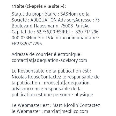
1.1 Site (ci-après « le site ») :
Statut du propriétaire : SAS
Nom de la
Société : ADEQUATION Advisory
Adresse : 75
Boulevard Haussmann, 75008 Paris
Au
Capital de : 62.756,00 €
SIRET : 820 717 296
000 033
Numéro TVA intracommunautaire :
FR27820717296
Adresse de courrier électronique :
contact[at]adequation-advisory.com
Le Responsable de la publication est :
Nicolas Roose
Contactez le responsable de
la publication : nroose[at]adequation-
advisory.com
Le responsable de la
publication est une personne physique
Le Webmaster est : Marc Nicolini
Contactez
le Webmaster : marc[at]mexiiico.com