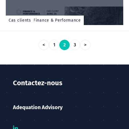
Cas client - Finance & Performance
Cas clients
<
1
2
3
>
Contactez-nous
Adequation Advisory
75 Boulevard Haussmann
75008 Paris