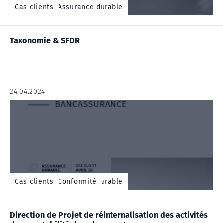
Cas client - Assurance durable
Cas clients
Taxonomie & SFDR
24.04.2024
|
,
,
Cas client - Assurance durable
Cas client - Conformité
Cas clients
Direction de Projet de réinternalisation des activités