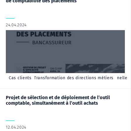
de comptabilité des placements
24.04.2024
|
,
,
,
Cas client - Finance & Performance
Cas client - Gestion de projet & efficacité opérationnelle
Cas client - Transformation des directions métiers
Cas clients
Projet de sélection et de déploiement de l’outil
comptable, simultanément à l’outil achats
12.04.2024
|
,