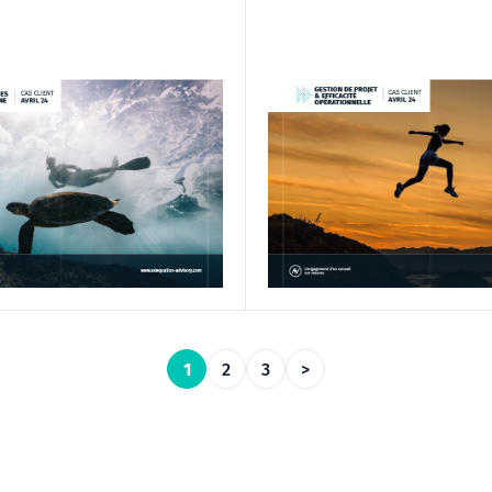
1
2
3
>