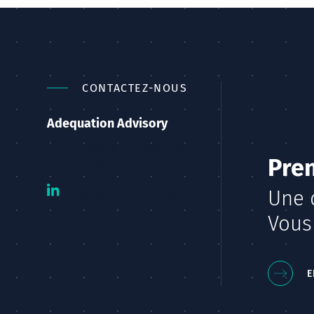
CONTACTEZ-NOUS
Adequation Advisory
75 Boulevard Haussmann
Pren
75008 Paris
Linkedin Adequation
Une 
Advisory
Vous
E